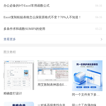
办公必备的9个Excel常用函数公式
04-16
Excel复制粘贴表格怎么保留原格式不变？70%人不知道！
04-16
多条件求和函数SUMIFS的使用
03-22
查看更多
图文教程
用艾敦制表神器在EXCEL和WPS表格里实现邮件合并功能
精确套打设计
同一个文件夹下多个EXCEL文件里的表格进行批量修改
一对多高级查找合并
同一个工作薄内纵向合并多个工作表