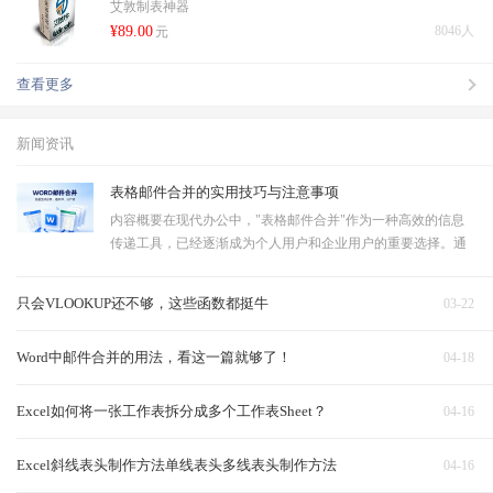
艾敦制表神器
¥89.00
8046人
元
查看更多
新闻资讯
表格邮件合并的实用技巧与注意事项
内容概要在现代办公中，"表格邮件合并"作为一种高效的信息
传递工具，已经逐渐成为个人用户和企业用户的重要选择。通
过将数据与预设的邮件模板相结合，可以快速生成大量个性化
的邮件，大幅度提高工作效率。进行表格邮件合并的第一步是
只会VLOOKUP还不够，这些函数都挺牛
03-22
对相关数据进行整理，确保信…
Word中邮件合并的用法，看这一篇就够了！
04-18
Excel如何将一张工作表拆分成多个工作表Sheet？
04-16
Excel斜线表头制作方法单线表头多线表头制作方法
04-16