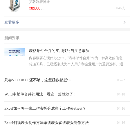
艾敦制表神器
¥89.00
8046人
元
查看更多
新闻资讯
表格邮件合并的实用技巧与注意事项
内容概要在现代办公中，"表格邮件合并"作为一种高效的信息
传递工具，已经逐渐成为个人用户和企业用户的重要选择。通
过将数据与预设的邮件模板相结合，可以快速生成大量个性化
的邮件，大幅度提高工作效率。进行表格邮件合并的第一步是
只会VLOOKUP还不够，这些函数都挺牛
03-22
对相关数据进行整理，确保信…
Word中邮件合并的用法，看这一篇就够了！
04-18
Excel如何将一张工作表拆分成多个工作表Sheet？
04-16
Excel斜线表头制作方法单线表头多线表头制作方法
04-16