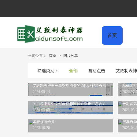
首页
当前位置：
首页
>
图片分享
全部
自动点击
艾敦制表神
筛选类别：
艾敦制表神器菜单突然消失的原因及解决办法
精确套打
2024-08-14
2026-07-
同目录下多个文件表格相同位置数据汇总合并
一对多高
2020-03-05
2021-05-
多表横向合并
屏幕自动
2023-10-26
2023-04-