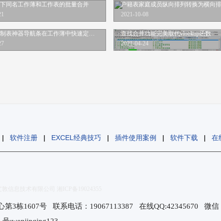
下同名工作薄和工作表的批量合并
户籍表家庭成员纵向排列转换为横向
21
2021-10-08
利用艾敦制表神器导航条在工作薄中快速定位工作表
查找合并功能完美取代vlookup函数
27
2021-04-24
|
软件注册
|
EXCEL经典技巧
|
插件使用案例
|
软件下载
|
在
敦信息技术有限公司 湘ICP备19024355
607号 联系电话：19067113387 在线QQ:42345670 微信