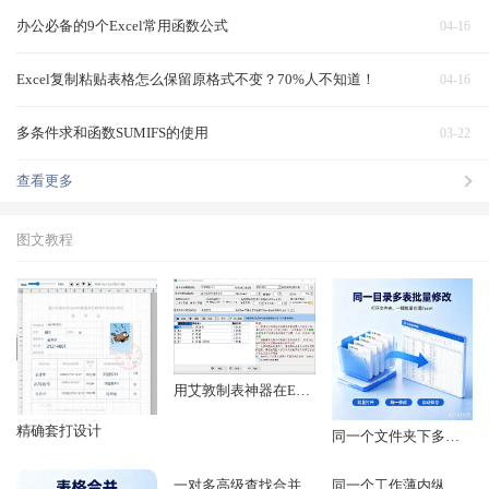
办公必备的9个Excel常用函数公式
04-16
Excel复制粘贴表格怎么保留原格式不变？70%人不知道！
04-16
多条件求和函数SUMIFS的使用
03-22
查看更多
图文教程
用艾敦制表神器在EXCEL和WPS表格里实现邮件合并功能
精确套打设计
同一个文件夹下多个EXCEL文件里的表格进行批量修改
一对多高级查找合并
同一个工作薄内纵向合并多个工作表